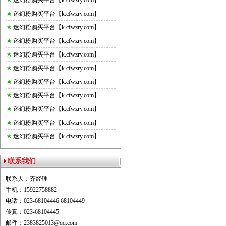
迷幻粉购买平台【k.cfwzry.com】
迷幻粉购买平台【k.cfwzry.com】
迷幻粉购买平台【k.cfwzry.com】
迷幻粉购买平台【k.cfwzry.com】
迷幻粉购买平台【k.cfwzry.com】
迷幻粉购买平台【k.cfwzry.com】
迷幻粉购买平台【k.cfwzry.com】
迷幻粉购买平台【k.cfwzry.com】
迷幻粉购买平台【k.cfwzry.com】
迷幻粉购买平台【k.cfwzry.com】
迷幻粉购买平台【k.cfwzry.com】
联系我们
联系人：齐经理
手机：15922758882
电话：023-68104446 68104449
传真：023-68104445
邮件：2383825013@qq.com