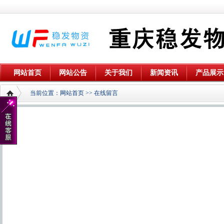
网站首页
网站公告
关于我们
新闻资讯
产品展示
当前位置：
网站首页
>> 在线留言